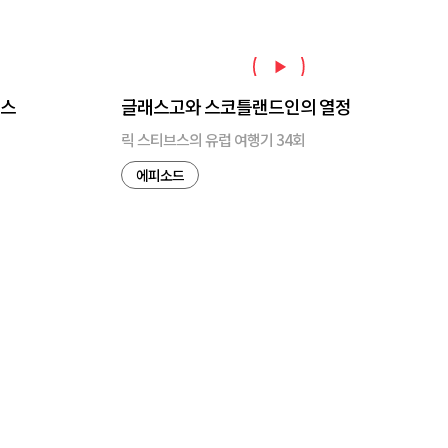
프스
글래스고와 스코틀랜드인의 열정
릭 스티브스의 유럽 여행기 34회
에피소드