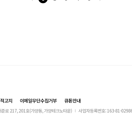
적고지
이메일무단수집거부
큐톤안내
준로 217, 201호(가양동, 가양테크노타운)
사업자등록번호: 163-81-0298