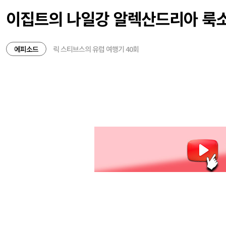
이집트의 나일강 알렉산드리아 룩
에피소드
릭 스티브스의 유럽 여행기 40회